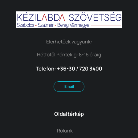
Elérhetőek vagyunk:
Hétfőtől Péntekig: 8-16 óráig
Telefon: +36-30 / 720 3400
Email
Oldaltérkép
Rólunk