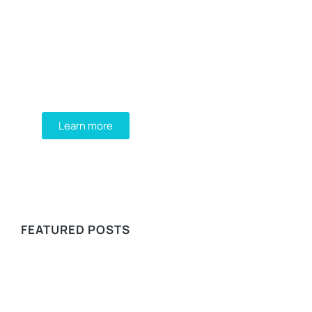
Programming School
Mauris maximus sed eros eget posuere.
Integer at pellentesque!
Learn more
WE RECOMMEND
FEATURED POSTS