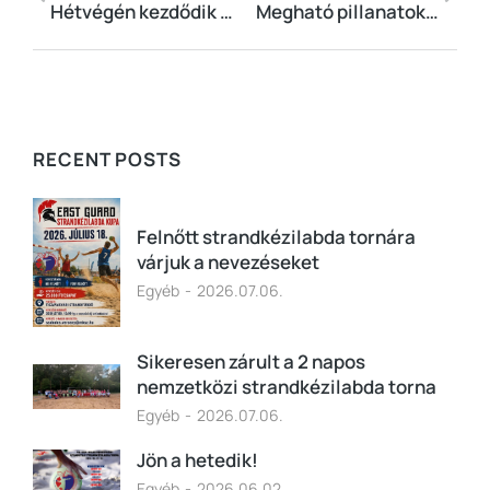
Hétvégén kezdődik a Sulikézi Fesztivál
Megható pillanatok a SZIKE fiú U15 tornáján – Emlékezés Vass Gézára
RECENT POSTS
Felnőtt strandkézilabda tornára
várjuk a nevezéseket
Egyéb
2026.07.06.
Sikeresen zárult a 2 napos
nemzetközi strandkézilabda torna
Egyéb
2026.07.06.
Jön a hetedik!
Egyéb
2026.06.02.