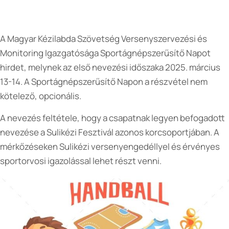
A Magyar Kézilabda Szövetség Versenyszervezési és
Monitoring Igazgatósága Sportágnépszerűsítő Napot
hirdet, melynek az első nevezési időszaka 2025. március
13-14. A Sportágnépszerűsítő Napon a részvétel nem
kötelező, opcionális.
A nevezés feltétele, hogy a csapatnak legyen befogadott
nevezése a Sulikézi Fesztivál azonos korcsoportjában. A
mérkőzéseken Sulikézi versenyengedéllyel és érvényes
sportorvosi igazolással lehet részt venni.