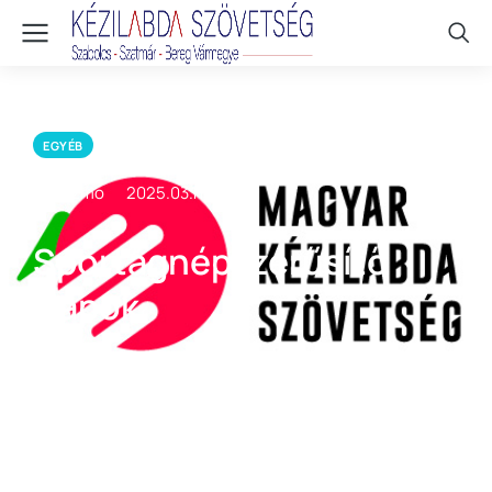
EGYÉB
By Gizmo
2025.03.11.
Sportágnépszerűsítő
Napok