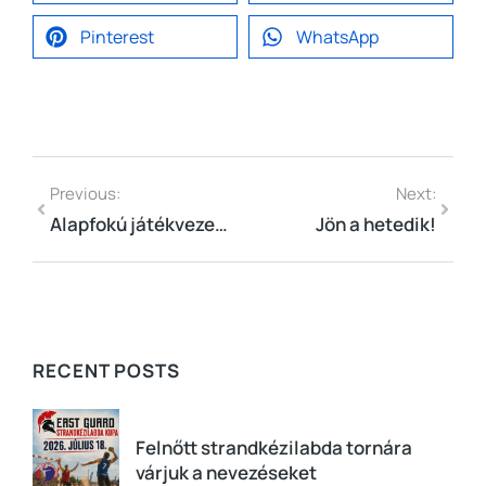
Pinterest
WhatsApp
Previous:
Next:
Alapfokú játékvezetői képzés indul áprilistól
Jön a hetedik!
RECENT POSTS
Felnőtt strandkézilabda tornára
várjuk a nevezéseket