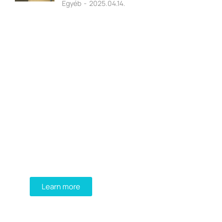
Egyéb
2025.04.14.
Programming School
Mauris maximus sed eros eget posuere.
Integer at pellentesque!
Learn more