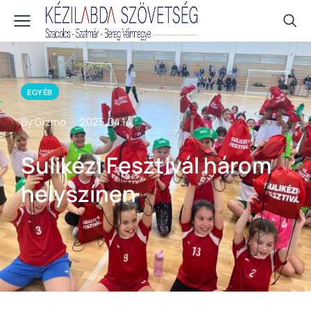
EGYÉB
By Gizmo
2025.04.14.
Sulikézi Fesztivál három
helyszínen