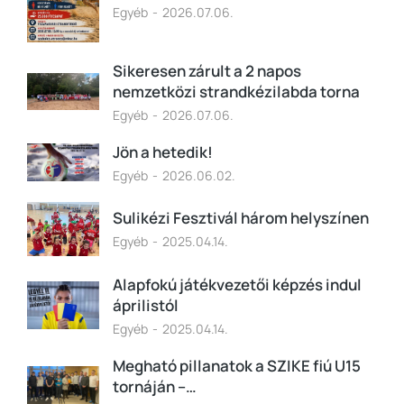
Egyéb
2026.07.06.
Sikeresen zárult a 2 napos
nemzetközi strandkézilabda torna
Egyéb
2026.07.06.
Jön a hetedik!
Egyéb
2026.06.02.
Sulikézi Fesztivál három helyszínen
Egyéb
2025.04.14.
Alapfokú játékvezetői képzés indul
áprilistól
Egyéb
2025.04.14.
Megható pillanatok a SZIKE fiú U15
tornáján –…