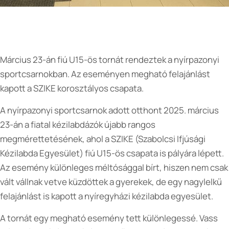
Március 23-án fiú U15-ös tornát rendeztek a nyírpazonyi
sportcsarnokban. Az eseményen megható felajánlást
kapott a SZIKE korosztályos csapata.
A nyírpazonyi sportcsarnok adott otthont 2025. március
23-án a fiatal kézilabdázók újabb rangos
megmérettetésének, ahol a SZIKE (Szabolcsi Ifjúsági
Kézilabda Egyesület) fiú U15-ös csapata is pályára lépett.
Az esemény különleges méltósággal bírt, hiszen nem csak
vált vállnak vetve küzdöttek a gyerekek, de egy nagylelkű
felajánlást is kapott a nyíregyházi kézilabda egyesület.
A tornát egy megható esemény tett különlegessé. Vass