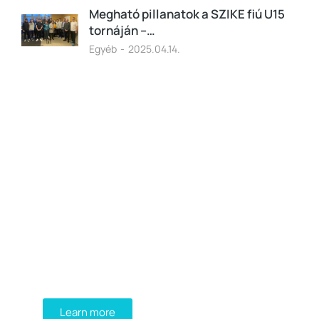
Megható pillanatok a SZIKE fiú U15
tornáján –…
Egyéb
2025.04.14.
Programming School
Mauris maximus sed eros eget posuere.
Integer at pellentesque!
Learn more