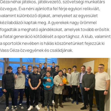
Géza néhai játékos, játékvezető, szövetségi munkatárs
özvegye, Éva néni ajánlotta fel férje egykori relikviáit,
valamint különböző díjakat, amelyeket az egyesület
kézilabdázói kaptak meg. A gyerekek nagy örömmel
fogadták a megható ajándékokat, amelyek tovább erősítik
a fiatal generáció kötődését a sportághoz. A klub, valamint
a sportolók nevében is hálás köszönetünket fejezzük ki
Vass Géza özvegyének és családjának.