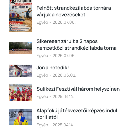
Felnőtt strandkézilabda tornára
várjuk a nevezéseket
Egyéb
2026.07.06.
Sikeresen zárult a 2 napos
nemzetközi strandkézilabda torna
Egyéb
2026.07.06.
Jön a hetedik!
Egyéb
2026.06.02.
Sulikézi Fesztivál három helyszínen
Egyéb
2025.04.14.
Alapfokú játékvezetői képzés indul
áprilistól
Egyéb
2025.04.14.