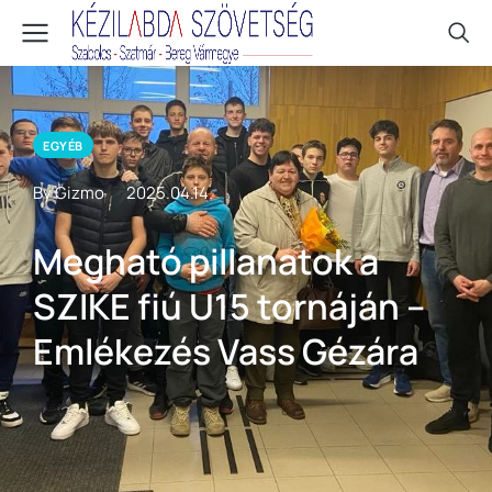
EGYÉB
By Gizmo
2025.04.14.
Megható pillanatok a
SZIKE fiú U15 tornáján –
Emlékezés Vass Gézára