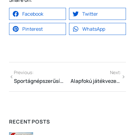
Facebook
Twitter
Pinterest
WhatsApp
Previous:
Next:
Sportágnépszerűsítő Napok
Alapfokú játékvezetői képzés indul áprilistól
RECENT POSTS