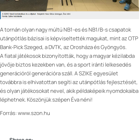
A tornán olyan nagy múltú NB1-es és NB1/B-s csapatok
utánpótlás bázisai is képviseltették magukat, mint az OTP
Bank-Pick Szeged, a DVTK, az Orosháza és Gyöngyös.
A fiatal játékosok bizonyították, hogy a magyar kézilabda
jövője biztos kezekben van, és a sport iránti lelkesedés
generációról generációra száll. A SZIKE egyesület
továbbra is elhivatottan segíti az utánpótlás fejlesztését,
és olyan játékosokat nevel, akik példaképeik nyomdokaiba
léphetnek. Köszönjük szépen Éva néni!
Forrás: www.szon.hu
Share on: