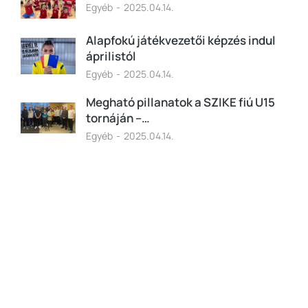
Egyéb
2025.04.14.
Alapfokú játékvezetői képzés indul
áprilistól
Egyéb
2025.04.14.
Megható pillanatok a SZIKE fiú U15
tornáján –…
Egyéb
2025.04.14.
Programming School