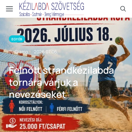
EGYÉB
By Gizmo
2026.07.06.
Felnőtt strandkézilabda
tornára várjuk a
nevezéseket