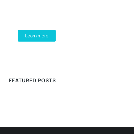
Mauris maximus sed eros eget posuere.
Integer at pellentesque!
Learn more
WE RECOMMEND
FEATURED POSTS