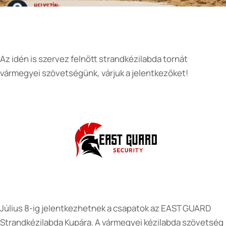
Az idén is szervez felnőtt strandkézilabda tornát
vármegyei szövetségünk, várjuk a jelentkezőket!
Július 8-ig jelentkezhetnek a csapatok az EAST GUARD
Strandkézilabda Kupára. A vármegyei kézilabda szövetség