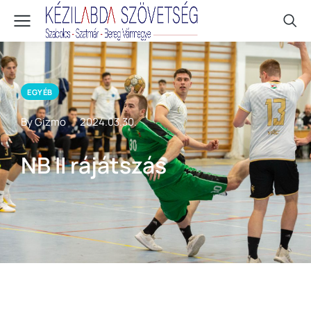
EGYÉB
By Gizmo
2024.03.30.
NB II rájátszás