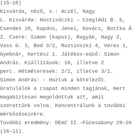
(15–10)

Kisvárda, néző, v.: Aczél, Nagy 
L. Kisvárda: Hostisóczki – Czeglédi B. 5, 
Csendes 10, Kapdos, Jenei, Kovács, Bottka Á. 
2. Csere: Simon (kapus), Ragyák, Nagy 2, 
Vass G. 3, Bod 3/2, Ruzsinszki 4, Veres 1, 
Gyebnár, Kertész 1. Játékos-edző: Simon 
András. Kiállítások: 10, illetve 2 
perc. Hétméteresek: 2/2, illetve 3/1.

Simon András: – Hoztuk a kötelezőt. 
Gratulálok a csapat minden tagjának, mert 
magabiztosan megoldottuk azt, amit 
szerettünk volna. Koncentrálunk a további 
mérkőzéseinkre.

További eredmény: DEAC II.–Füzesabony 29–28 
(16–11).