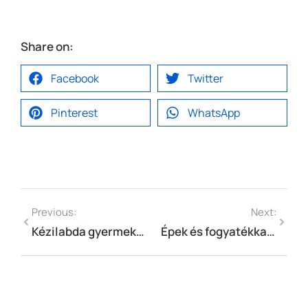
Share on:
Facebook
Twitter
Pinterest
WhatsApp
Previous:
Next:
Kézilabda gyermekbajnokság
Épek és fogyatékkal élők együtt kézilabdáztak Nyíregyházán