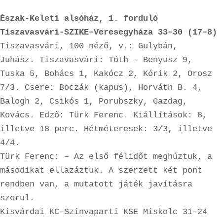
Észak-Keleti alsóház, 1. forduló

Tiszavasvári-SZIKE–Veresegyháza 33–30 (17–8)
Tiszavasvári, 100 néző, v.: Gulybán, 
Juhász. Tiszavasvári: Tóth – Benyusz 9, 
Tuska 5, Bohács 1, Kakócz 2, Kórik 2, Orosz 
7/3. Csere: Boczák (kapus), Horváth B. 4, 
Balogh 2, Csikós 1, Porubszky, Gazdag, 
Kovács. Edző: Türk Ferenc. Kiállítások: 8, 
illetve 18 perc. Hétméteresek: 3/3, illetve 
4/4.

Türk Ferenc: – Az első félidőt meghúztuk, a 
másodikat ellazáztuk. A szerzett két pont 
rendben van, a mutatott játék javításra 
szorul.

Kisvárdai KC–Szinvaparti KSE Miskolc 31–24 