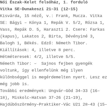
Női Észak-Kelet felsőház, 1. forduló

Vitka SE–Dunakeszi 21–31 (12–15)
Kisvárda, 15 néző, v.: Frank, Mucza. Vitka 
SE: Bágyi – Kónya 1, Repák V. 5/2, Rózsa 1, 
Vass, Repák D. 5, Haraszti 2. Csere: Farkas 
(kapus), Lakatos 2, Birta, Dévényiné 3, 
Balogh 1, Békés. Edző: Németh Tibor. 
Kiállítások: 4, illetve 8 perc. 
Hétméteresek: 4/2, illetve 5/5.

Németh Tibor: –  Sajnos fejben gyengék 
voltunk, így ellenfelünk még ilyen 
különbséggel is megérdemelten nyert. Lesz ez 
még jobb is.

További eredmények: Ungvár–Göd 34–33 (16–
18), Miskolc–Hatvan 37–26 (21–19), 
Hajdúböszörmény–Praktiker-Vác U21 28–43 (15–