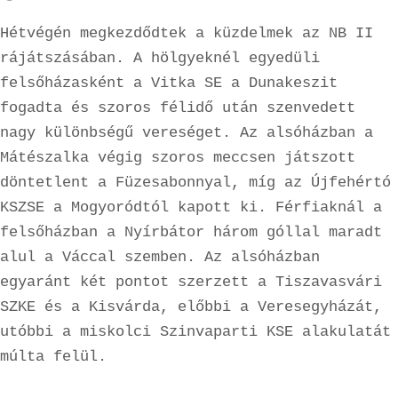
Hétvégén megkezdődtek a küzdelmek az NB II 
rájátszásában. A hölgyeknél egyedüli 
felsőházasként a Vitka SE a Dunakeszit 
fogadta és szoros félidő után szenvedett 
nagy különbségű vereséget. Az alsóházban a 
Mátészalka végig szoros meccsen játszott 
döntetlent a Füzesabonnyal, míg az Újfehértó 
KSZSE a Mogyoródtól kapott ki. Férfiaknál a 
felsőházban a Nyírbátor három góllal maradt 
alul a Váccal szemben. Az alsóházban 
egyaránt két pontot szerzett a Tiszavasvári 
SZKE és a Kisvárda, előbbi a Veresegyházát, 
utóbbi a miskolci Szinvaparti KSE alakulatát 
múlta felül.
