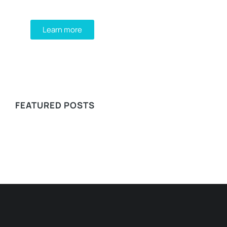
Integer at pellentesque!
Learn more
WE RECOMMEND
FEATURED POSTS