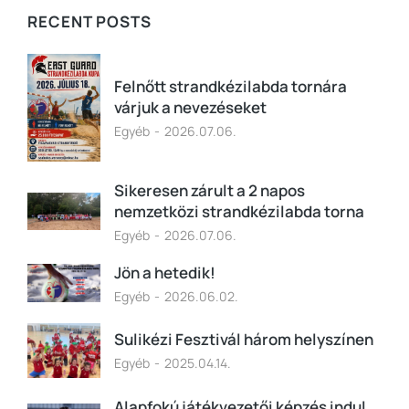
RECENT POSTS
Felnőtt strandkézilabda tornára
várjuk a nevezéseket
Egyéb
2026.07.06.
Sikeresen zárult a 2 napos
nemzetközi strandkézilabda torna
Egyéb
2026.07.06.
Jön a hetedik!
Egyéb
2026.06.02.
Sulikézi Fesztivál három helyszínen
Egyéb
2025.04.14.
Alapfokú játékvezetői képzés indul