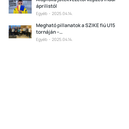
áprilistól
Egyéb
2025.04.14.
Megható pillanatok a SZIKE fiú U15
tornáján –…
Egyéb
2025.04.14.
Programming School
Mauris maximus sed eros eget posuere.