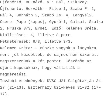
Újfehértó, 80 néző, v.: Gál, Szikszay. 
Újfehértó: Horváth – Filep 1, Szabó F. 1, 
Pál 4, Bernáth 3, Szabó Zs. 4, Lengyel2. 
Csere: Papp (kapus), Gyuró 1, Galsai, Szalka 
2, Hruska 3/3, Erdei. Edző: Kelemen Gréta. 
Kiállítások: 4, illetve 8 perc. 
Hétméteresek: 8/3, illetve 3/3.

Kelemen Gréta: – Büszke vagyok a lányokra, 
mert jól küzdöttek, de sajnos nem sikerült 
megszereznünk a két pontot. Köszönöm az 
újonc kapusoknak, hogy vállalták a 
megméretést.

További eredmények: DVSC U21–Salgótarján 34–
27 (21–13), Eszterházy U21–Heves 31–32 (17–
17).
