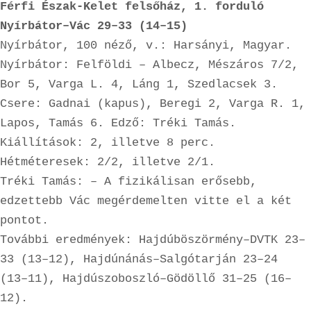
Férfi Észak-Kelet felsőház, 1. forduló

Nyírbátor–Vác 29–33 (14–15)
Nyírbátor, 100 néző, v.: Harsányi, Magyar. 
Nyírbátor: Felföldi – Albecz, Mészáros 7/2, 
Bor 5, Varga L. 4, Láng 1, Szedlacsek 3. 
Csere: Gadnai (kapus), Beregi 2, Varga R. 1, 
Lapos, Tamás 6. Edző: Tréki Tamás. 
Kiállítások: 2, illetve 8 perc. 
Hétméteresek: 2/2, illetve 2/1.

Tréki Tamás: – A fizikálisan erősebb, 
edzettebb Vác megérdemelten vitte el a két 
pontot.
További eredmények: Hajdúböszörmény–DVTK 23–
33 (13–12), Hajdúnánás–Salgótarján 23–24 
(13–11), Hajdúszoboszló–Gödöllő 31–25 (16–
12).
