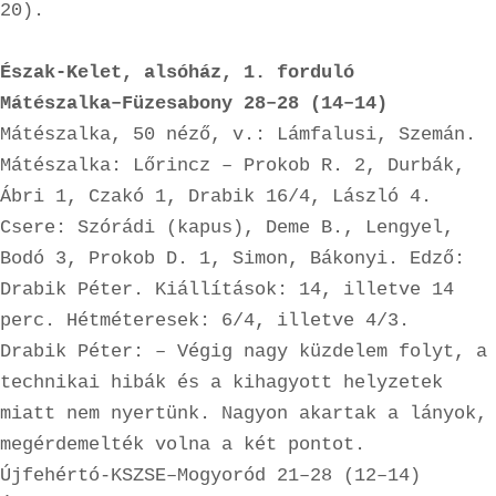
20).

Észak-Kelet, alsóház, 1. forduló

Mátészalka–Füzesabony 28–28 (14–14)
Mátészalka, 50 néző, v.: Lámfalusi, Szemán. 
Mátészalka: Lőrincz – Prokob R. 2, Durbák, 
Ábri 1, Czakó 1, Drabik 16/4, László 4. 
Csere: Szórádi (kapus), Deme B., Lengyel, 
Bodó 3, Prokob D. 1, Simon, Bákonyi. Edző: 
Drabik Péter. Kiállítások: 14, illetve 14 
perc. Hétméteresek: 6/4, illetve 4/3.

Drabik Péter: – Végig nagy küzdelem folyt, a 
technikai hibák és a kihagyott helyzetek 
miatt nem nyertünk. Nagyon akartak a lányok, 
megérdemelték volna a két pontot.

Újfehértó-KSZSE–Mogyoród 21–28 (12–14)
