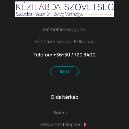
Elérhetőek vagyunk:
Hétfőtől Péntekig: 8-16 óráig
Telefon: +36-30 / 720 3400
Email
Oldaltérkép
Rólunk
Szervezeti felépítés