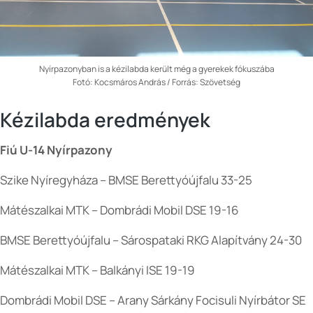
Nyírpazonyban is a kézilabda került még a gyerekek fókuszába
Fotó: Kocsmáros András / Forrás: Szövetség
Kézilabda eredmények
Fiú U-14 Nyírpazony
Szike Nyíregyháza – BMSE Berettyóújfalu 33-25
Mátészalkai MTK – Dombrádi Mobil DSE 19-16
BMSE Berettyóújfalu – Sárospataki RKG Alapítvány 24-30
Mátészalkai MTK – Balkányi ISE 19-19
Dombrádi Mobil DSE – Arany Sárkány Focisuli Nyírbátor SE