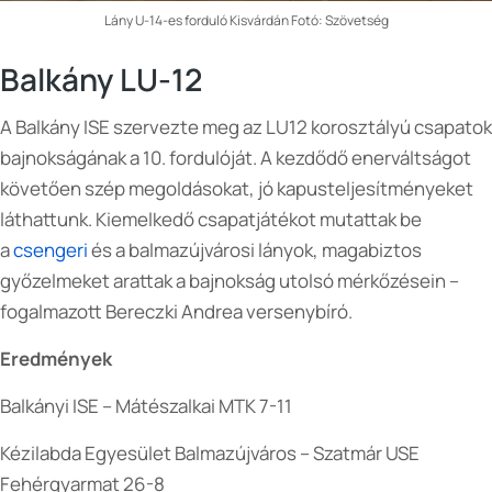
Lány U-14-es forduló Kisvárdán Fotó: Szövetség
Balkány LU-12
A Balkány ISE szervezte meg az LU12 korosztályú csapatok
bajnokságának a 10. fordulóját. A kezdődő enerváltságot
követően szép megoldásokat, jó kapusteljesítményeket
láthattunk. Kiemelkedő csapatjátékot mutattak be
a
csengeri
és a balmazújvárosi lányok, magabiztos
győzelmeket arattak a bajnokság utolsó mérkőzésein –
fogalmazott Bereczki Andrea versenybíró.
Eredmények
Balkányi ISE – Mátészalkai MTK 7-11
Kézilabda Egyesület Balmazújváros – Szatmár USE
Fehérgyarmat 26-8