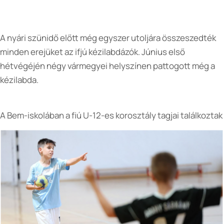
A nyári szünidő előtt még egyszer utoljára összeszedték
minden erejüket az ifjú kézilabdázók. Június első
hétvégéjén négy vármegyei helyszínen pattogott még a
kézilabda.
A Bem-iskolában a fiú U-12-es korosztály tagjai találkoztak