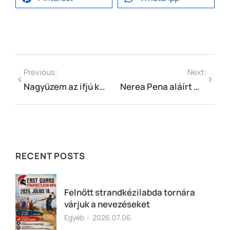
Previous:
Next:
Nagyüzem az ifjú kézilabdázóknál
Nerea Pena aláírt mezére lehet licitálni
RECENT POSTS
Felnőtt strandkézilabda tornára
várjuk a nevezéseket
Egyéb
2026.07.06.