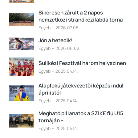
Sikeresen zárult a 2 napos
nemzetközi strandkézilabda torna
Egyéb
2026.07.06.
Jön a hetedik!
Egyéb
2026.06.02.
Sulikézi Fesztivál három helyszínen
Egyéb
2025.04.14.
Alapfokú játékvezetői képzés indul
áprilistól
Egyéb
2025.04.14.
Megható pillanatok a SZIKE fiú U15
tornáján –…
Egyéb
2025.04.14.