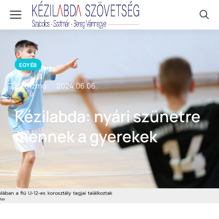
EGYÉB
By Gizmo
2024.06.06.
Kézilabda: nyári szünetre
mennek a gyerekek