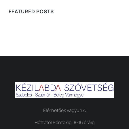
FEATURED POSTS
Elérhetőek vagyunk:
Hétfőtől Péntekig: 8-16 óráig