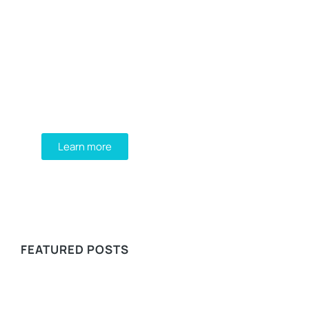
Programming School
Mauris maximus sed eros eget posuere.
Integer at pellentesque!
Learn more
WE RECOMMEND
FEATURED POSTS