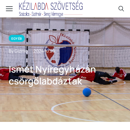
EGYÉB
By Gizmo
2024.10.29.
Ismét Nyíregyházán
csörgőlabdáztak