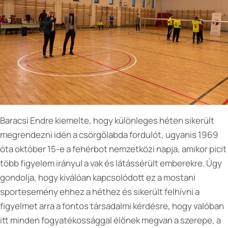
Baracsi Endre kiemelte, hogy különleges héten sikerült
megrendezni idén a csörgőlabda fordulót, ugyanis 1969
óta október 15-e a fehérbot nemzetközi napja, amikor picit
több figyelem irányul a vak és látássérült emberekre. Úgy
gondolja, hogy kiválóan kapcsolódott ez a mostani
sportesemény ehhez a héthez és sikerült felhívni a
figyelmet arra a fontos társadalmi kérdésre, hogy valóban
itt minden fogyatékossággal élőnek megvan a szerepe, a