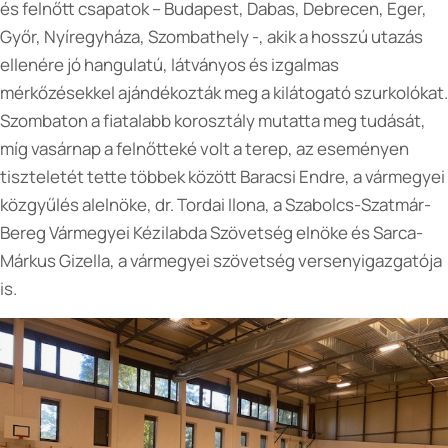
és felnőtt csapatok – Budapest, Dabas, Debrecen, Eger,
Győr, Nyíregyháza, Szombathely -, akik a hosszú utazás
ellenére jó hangulatú, látványos és izgalmas
mérkőzésekkel ajándékozták meg a kilátogató szurkolókat.
Szombaton a fiatalabb korosztály mutatta meg tudását,
míg vasárnap a felnőtteké volt a terep, az eseményen
tiszteletét tette többek között Baracsi Endre, a vármegyei
közgyűlés alelnöke, dr. Tordai Ilona, a Szabolcs-Szatmár-
Bereg Vármegyei Kézilabda Szövetség elnöke és Sarca-
Márkus Gizella, a vármegyei szövetség versenyigazgatója
is.