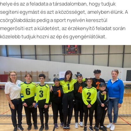
helye és az a feladata a társadalomban, hogy tudjuk
segíteni egymást és azt a közösséget, amelyben élünk. A
csörgőlabdázás pedig a sport nyelvén keresztül
megerősíti ezt a küldetést, az érzékenyítő feladat során
közelebb tudjuk hozni az ép és gyengénlátókat.