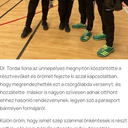
Dr. Tordai Ilona az ünnepélyes megnyitón köszöntötte a
résztvevőket és örömét fejezte ki azzal kapcsolatban,
hogy megrendezhették ezt a csörgőlabda versenyt, és
hozzátette: máskor is nagyon szívesen adnak otthont
ehhez hasonló rendezvénynek, legyen szó a parasport
bármilyen formájáról.
Külön öröm, hogy ismét szép számmal önkéntesek is részt