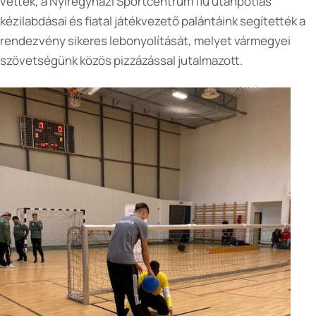
vettek, a Nyíregyházi Sportcentrum fiú utánpótlás
kézilabdásai és fiatal játékvezető palántáink segítették a
rendezvény sikeres lebonyolítását, melyet vármegyei
szövetségünk közös pizzázással jutalmazott.