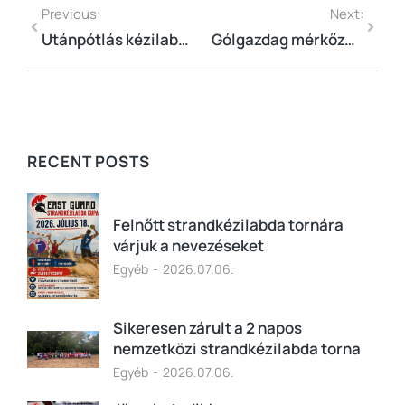
Previous:
Next:
Utánpótlás kézilabda: pályán a fiatal tehetségek
Gólgazdag mérkőzések a vármegyei bajnokságban
RECENT POSTS
Felnőtt strandkézilabda tornára
várjuk a nevezéseket
Egyéb
2026.07.06.
Sikeresen zárult a 2 napos
nemzetközi strandkézilabda torna
Egyéb
2026.07.06.