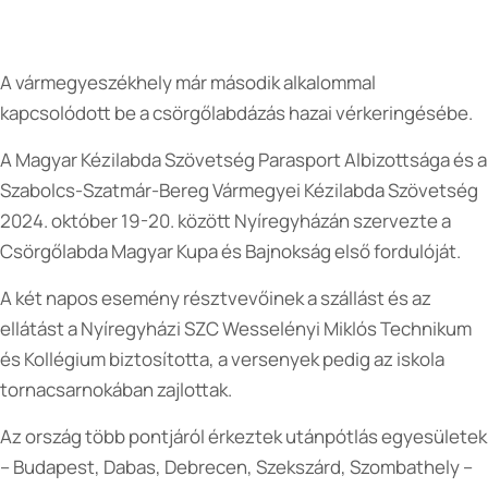
A vármegyeszékhely már második alkalommal
kapcsolódott be a csörgőlabdázás hazai vérkeringésébe.
A Magyar Kézilabda Szövetség Parasport Albizottsága és a
Szabolcs-Szatmár-Bereg Vármegyei Kézilabda Szövetség
2024. október 19-20. között Nyíregyházán szervezte a
Csörgőlabda Magyar Kupa és Bajnokság első fordulóját.
A két napos esemény résztvevőinek a szállást és az
ellátást a Nyíregyházi SZC Wesselényi Miklós Technikum
és Kollégium biztosította, a versenyek pedig az iskola
tornacsarnokában zajlottak.
Az ország több pontjáról érkeztek utánpótlás egyesületek
– Budapest, Dabas, Debrecen, Szekszárd, Szombathely –