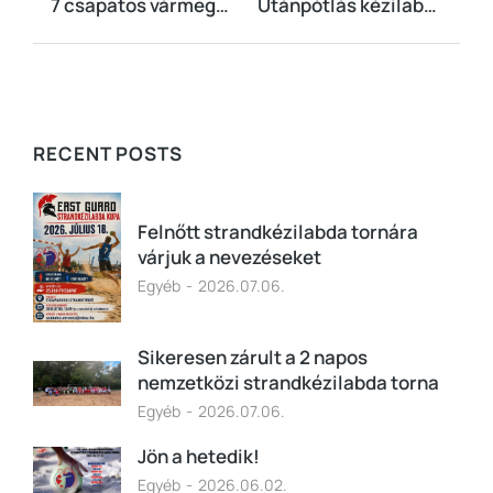
7 csapatos vármegyei férfi bajnokság indul
Utánpótlás kézilabda: pályán a fiatal tehetségek
RECENT POSTS
Felnőtt strandkézilabda tornára
várjuk a nevezéseket
Egyéb
2026.07.06.
Sikeresen zárult a 2 napos
nemzetközi strandkézilabda torna
Egyéb
2026.07.06.
Jön a hetedik!
Egyéb
2026.06.02.