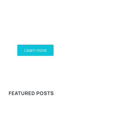
Programming School
Mauris maximus sed eros eget posuere.
Integer at pellentesque!
Learn more
WE RECOMMEND
FEATURED POSTS