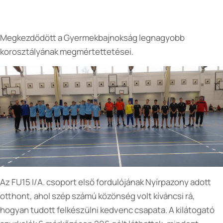
Megkezdődött a Gyermekbajnokság legnagyobb
korosztályának megmértettetései.
Az FU15 I/A. csoport első fordulójának Nyírpazony adott
otthont, ahol szép számú közönség volt kíváncsi rá,
hogyan tudott felkészülni kedvenc csapata. A kilátogató