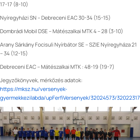
17-17 (8-10)
Nyíregyházi SN – Debreceni EAC 30-34 (15-15)
Dombrádi Mobil DSE – Mátészalkai MTK 4 – 28 (3-10)
Arany Sárkány Focisuli Nyírbátor SE – SZIE Nyíregyháza 21
– 34 (12-15)
Debreceni EAC – Mátészalkai MTK : 48-19 (19-7)
Jegyzőkönyvek, mérkőzés adatok:
https://mksz.hu/versenyek-
gyermekkezilabda/upFerfiVersenyek/32024573/3202231