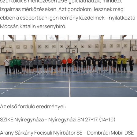
szurkolók 6 mérkőzésen 296 gólt láthattak, mindezt
izgalmas mérkőzéseken. Azt gondolom, lesznek még
ebben a csoportban igen kemény küzdelmek – nyilatkozta
Mócsán Katalin versenybíró.
Az első forduló eredményei:
SZIKE Nyíregyháza – Nyíregyházi SN 27-17 (14-10)
Arany Sárkány Focisuli Nyírbátor SE – Dombrádi Mobil DSE