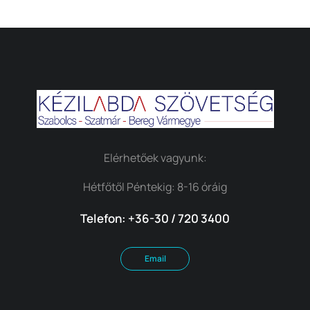
Elérhetőek vagyunk:
Hétfőtől Péntekig: 8-16 óráig
Telefon: +36-30 / 720 3400
Email