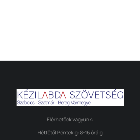
Elérhetőek vagyunk:
Hétfőtől Péntekig: 8-16 óráig