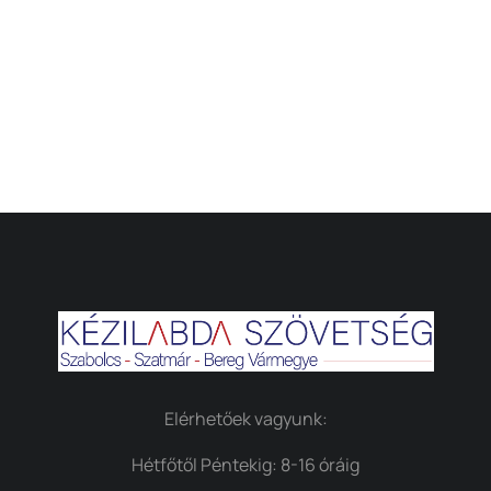
Elérhetőek vagyunk:
Hétfőtől Péntekig: 8-16 óráig