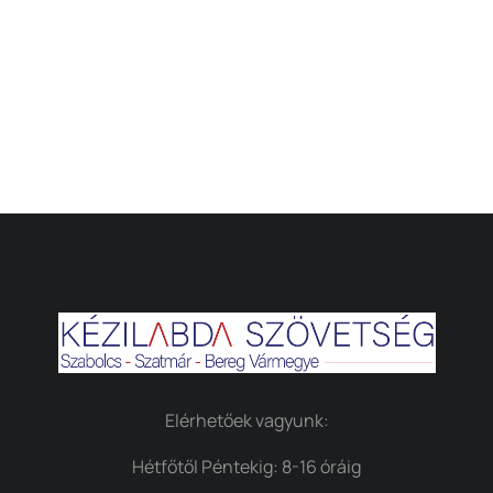
Elérhetőek vagyunk:
Hétfőtől Péntekig: 8-16 óráig