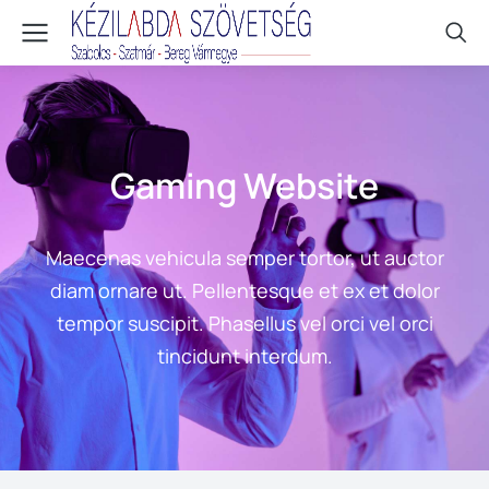
Gaming Website
Maecenas vehicula semper tortor, ut auctor
diam ornare ut. Pellentesque et ex et dolor
tempor suscipit. Phasellus vel orci vel orci
tincidunt interdum.