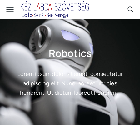
Robotics
Lorem ipsum dolor sit amet, consectetur
adipiscing elit. Nunc laoreet ultricies
hendrerit. Ut dictum laoreet hendrerit.