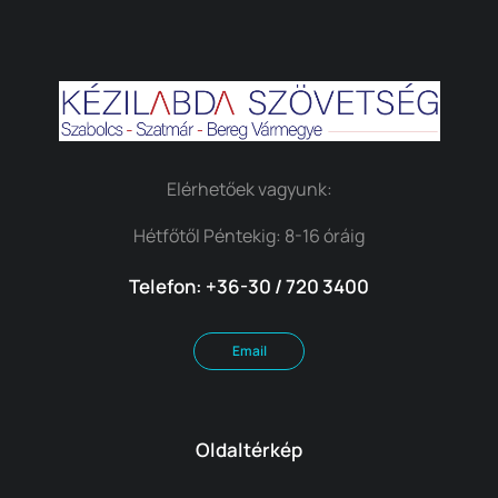
Elérhetőek vagyunk:
Hétfőtől Péntekig: 8-16 óráig
Telefon: +36-30 / 720 3400
Email
Oldaltérkép