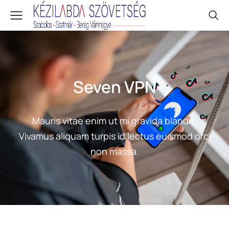
Seven VPN
Mauris vitae enim ut mi gravida blandit.
Vivamus aliquam turpis id lectus euismod orci
non massa.