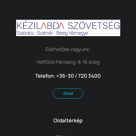
Elérhetőek vagyunk:
Hétfőtől Péntekig: 8-16 óráig
Telefon: +36-30 / 720 3400
Email
Oldaltérkép