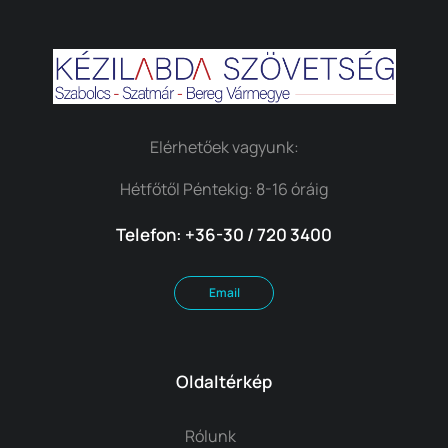
Elérhetőek vagyunk:
Hétfőtől Péntekig: 8-16 óráig
Telefon: +36-30 / 720 3400
Email
Oldaltérkép
Rólunk