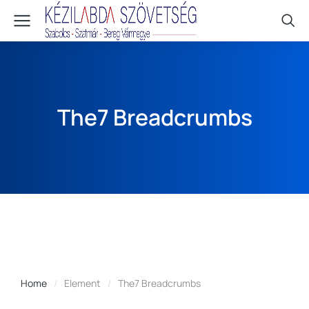
The7 Breadcrumbs
Home
Element
The7 Breadcrumbs
You are here: