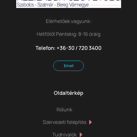
Elérhetőek vagyunk:
Hétfőtől Péntekig: 8-16 óráig
Telefon: +36-30 / 720 3400
Email
Oldaltérkép
Rólunk
Szervezeti felépítés
Tudnivalók