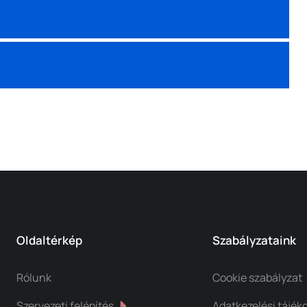
Oldaltérkép
Szabályzataink
Rólunk
Cookie szabályzat
Szervezeti felépítés
Adatkezelési tájék