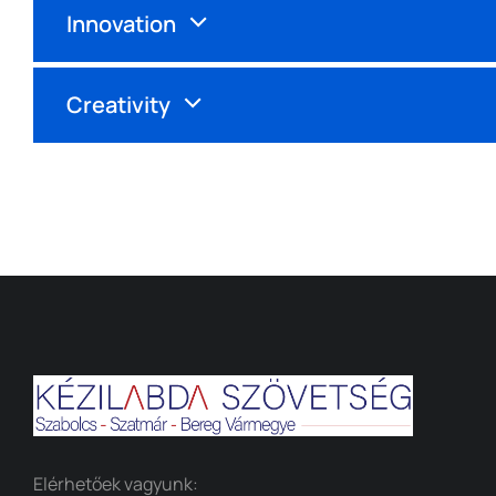
Innovation
Creativity
Elérhetőek vagyunk: